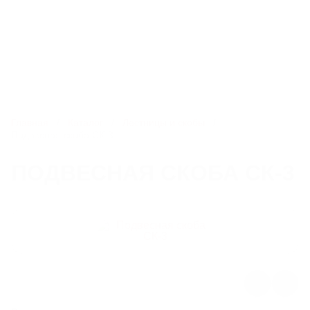
8 800 550-51-13
spb@litlider.ru
Каталог
Главная
Каталог
Лестницы и скобы
Подвесная скоба СК-3
ЛЮКИ
ПОДВЕСНАЯ СКОБА СК-3
ДОЖДЕПРИЕМНИКИ
КОМПЛЕКТУЮЩИЕ ДЛЯ ЛЮКОВ ЧУГУННЫХ
РЕШЕТЧАТЫЕ НАСТИЛЫ И ЛЕСТНИЧНЫЕ СТУПЕНИ