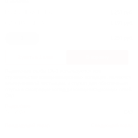
В наличии
ЛИВНЕВЫЕ РЕШЕТКИ
РОЗНИЧНАЯ ЦЕНА
1 257 руб.
ОПТОВАЯ ЦЕНА:
1 197 руб.
ЛЕСТНИЦЫ И СКОБЫ
1
1 257 руб.
ГАЗОВЫЕ КОВЕРА И КОМПЛЕКТУЮЩИЕ
Купить в 1 клик
В корзину
ВОРОНКИ И ТРУБЫ ЧУГУННЫЕ
Подвесные скобы СК-3 используются при
строительстве коммуникационных колодцев, являются
альтернативой лестницам, и служат для обеспечения
спуска в смотровые колодцы коммуникационных сетей.
Опр...
Подробнее
АРТИКУЛ
СК3
Предыдущий товар
Следующий товар