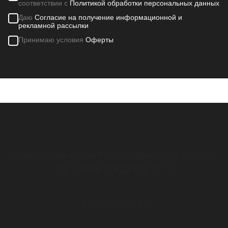
соответствии с
Политикой обработки персональных данных
Даю
Согласие на получение информационной и
рекламной рассылки
Принимаю условия
Оферты
Контакты
ПУНКТ САМОВЫВОЗА: Г. САНКТ-ПЕТЕРБУРГ,
УЛ. КРОНШТАДТСКАЯ, 11
с 08:30 до 17:30
8 800 550-51-13
Звонок бесплатный