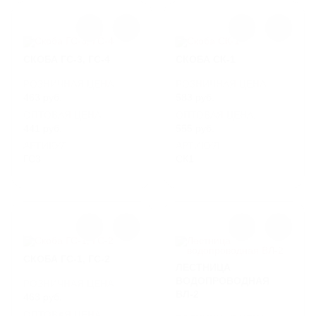
Доставка возможна без разгрузки или с
разгрузкой товара манипулятором, что
значительно упрощает приемку.
СКОБА ГС-3, ГС-4
СКОБА СК-1
Для расчета стоимости и согласования
времени поставки позвоните нашим
РОЗНИЧНАЯ ЦЕНА
РОЗНИЧНАЯ ЦЕНА
менеджерам по номеру 8 (800) 250-95-69 с
463 руб.
583 руб.
08:30 до 17:30 или напишите на электронную
ОПТОВАЯ ЦЕНА:
ОПТОВАЯ ЦЕНА:
почту
info@litlider.ru
441 руб.
555 руб.
Помимо доставки в Москву и Московскую
АРТИКУЛ
АРТИКУЛ
область, мы оперативно организуем перевозку
ГС3
СК1
продукции во все регионы России.
СКОБА ГС-1, ГС-2
ЛЕСТНИЦА
ВОДОПРОВОДНАЯ
РОЗНИЧНАЯ ЦЕНА
ВЛ-2
463 руб.
ОПТОВАЯ ЦЕНА: