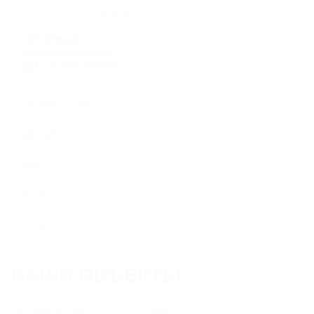
ЧУГУННЫЙ
ДОЖДЕПРИЕМНИК
ДМ-2 (C250) ПОЛОСЫ
ПОПЕРЕК ГОСТ 3634-
ОПТОВАЯ ЦЕНА:
2019
По запросу руб.
АРТИКУЛ
ДМ2ДП120
ВЫСОТА
120
МАТЕРИАЛ
ВЧ-50
КЛАСС НАГРУЗКИ
C250
НАШИ
ОБЪЕКТЫ