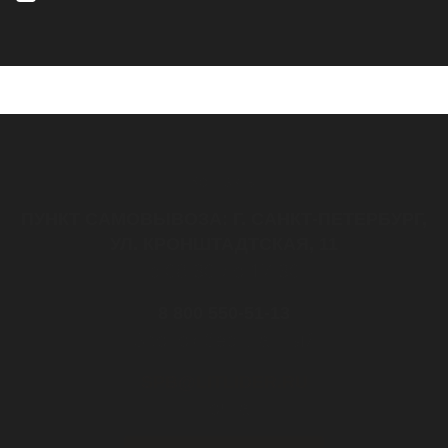
Контакты
ПУНКТ САМОВЫВОЗА: Г. САНКТ-ПЕТЕРБУРГ,
УЛ. КРОНШТАДТСКАЯ, 11
с 08:30 до 17:30
8 800 550-51-13
Звонок бесплатный
SPB@LITLIDER.RU
почта