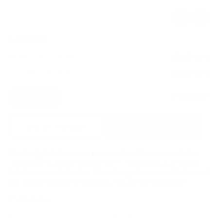
ЛИВНЕВЫЕ РЕШЕТКИ
ЛЕСТНИЦЫ И СКОБЫ
В наличии
РОЗНИЧНАЯ ЦЕНА
16 123 руб.
ГАЗОВЫЕ КОВЕРА И КОМПЛЕКТУЮЩИЕ
ОПТОВАЯ ЦЕНА:
14 700 руб.
ВОРОНКИ И ТРУБЫ ЧУГУННЫЕ
1
16 123 руб.
Купить в 1 клик
В корзину
Мы представляем вам высококачественное изделие,
созданное, чтобы справляться с самыми сложными
погодными условиями. Наш дождеприемник ДУ2 имеет
высоту 120 мм и специальное усиление, которое...
Подробнее