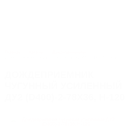
8 800 550-51-13
spb@litlider.ru
Каталог
Главная
Каталог
Дождеприемники
Дождеприемник чугунный усиленный ДУ2 (D400)-2-78х36, Н-120
ЛЮКИ
ДОЖДЕПРИЕМНИК
ЧУГУННЫЙ УСИЛЕННЫЙ
ДОЖДЕПРИЕМНИКИ
ДУ2 (D400)-2-78Х36, Н-120
КОМПЛЕКТУЮЩИЕ ДЛЯ ЛЮКОВ ЧУГУННЫХ
РЕШЕТЧАТЫЕ НАСТИЛЫ И ЛЕСТНИЧНЫЕ СТУПЕНИ